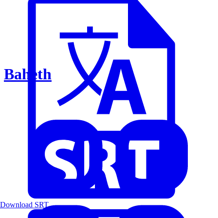
Baheth
Download SRT