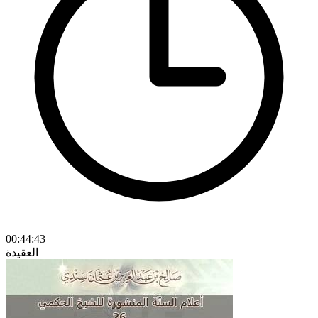
00:44:43
العقيدة