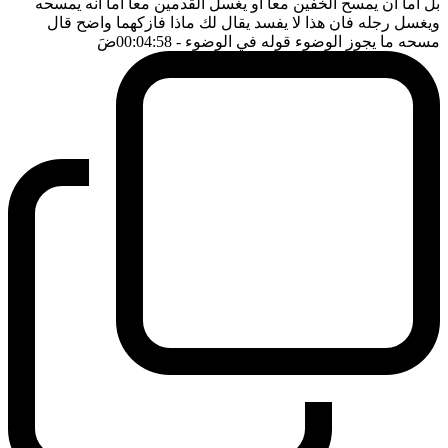
بل اما ان يمسح الخفين معا او يغسل القدمين معا اما انه يمسحه
ويغسل رجله فان هذا لا يفسد يقال لك ماذا فازكهما واضح قال
مسحه ما يجوز الوضوء قوله في الوضوء
- 00:04:58
ضَ