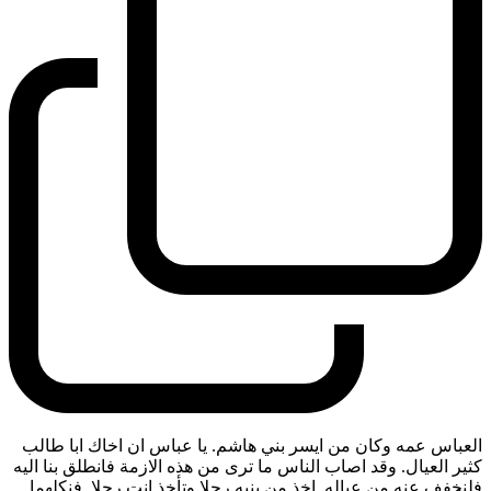
العباس عمه وكان من ايسر بني هاشم. يا عباس ان اخاك ابا طالب
كثير العيال. وقد اصاب الناس ما ترى من هذه الازمة فانطلق بنا اليه
فلنخفف عنه من عياله. اخذ من بنيه رجلا وتأخذ انت رجلا. فنكلهما