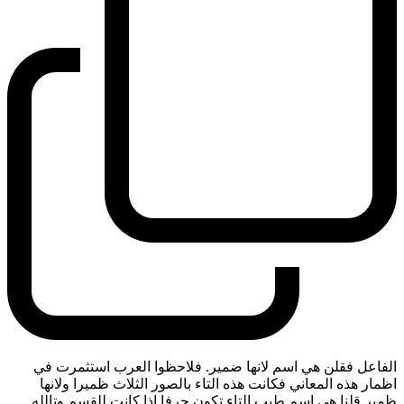
الفاعل فقلن هي اسم لانها ضمير. فلاحظوا العرب استثمرت في
اظمار هذه المعاني فكانت هذه التاء بالصور الثلاث ظميرا ولانها
ظمير قلنا هي اسم طيب التاء تكون حرفا اذا كانت للقسم وتالله