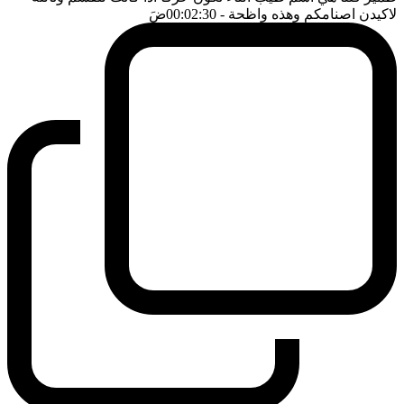
لاكيدن اصنامكم وهذه واظحة
- 00:02:30
ضَ