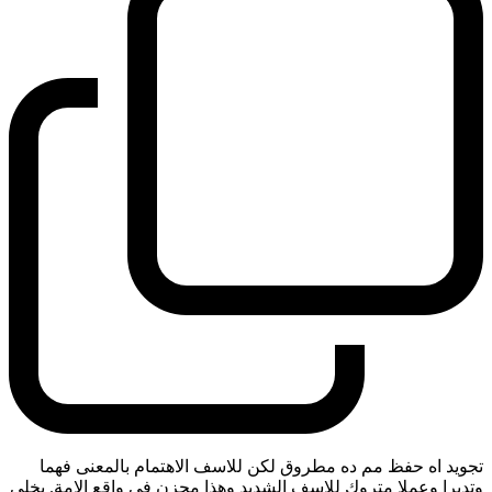
تجويد اه حفظ مم ده مطروق لكن للاسف الاهتمام بالمعنى فهما
وتدبرا وعملا متروك للاسف الشديد وهذا محزن في واقع الامة. يخلي