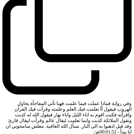
وفي رواية فماذا عملت فيما علمت فهنا تأتي المفاجأة يحاول
الهروب فيقول آآ تعلمت فيك العلم وعلمته وقرأت فيك القرآن
واقرأته فكنت اقوم به اناء الليل واناء نهار فيقول الله له كذبت
وتقول الملائكة كذبت وانما تعلمت ليقال عالم وقرأت ليقال قارئ
وقد قيل اذهبوا به الى النار. نسأل الله العافية. معلش سامحوني ان
انا ببدأ
- 00:01:52
ضَ