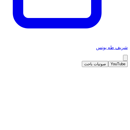
شريف طه يونس
YouTube
صوتيات باحث