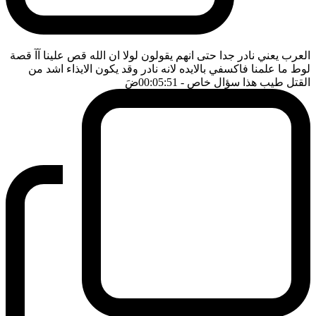
العرب يعني نادر جدا حتى انهم يقولون لولا ان الله قص علينا آآ قصة
لوط ما علمنا فاكسفي بالايده لانه نادر وقد يكون الايذاء اشد من
القتل طيب هذا سؤال خاص
- 00:05:51
ضَ