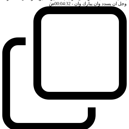
وجل ان يسدد وان يبارك وان
- 00:04:32
ضَ