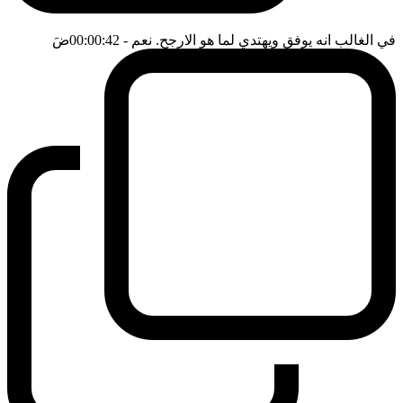
في الغالب انه يوفق ويهتدي لما هو الارجح. نعم
- 00:00:42
ضَ