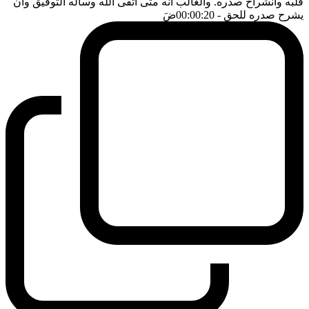
قلبه وانشراح صدره. والغالب انه متى اتقى الله وسأله التوفيق وان
يشرح صدره للحق
- 00:00:20
ضَ