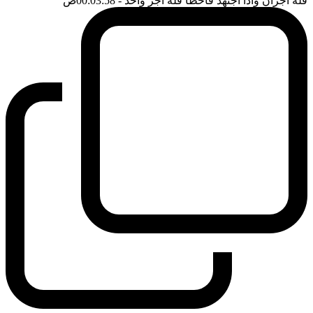
فله اجران واذا اجتهد فاخطأ فله اجر واحد
- 00:03:58
ضَ