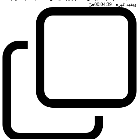
ويفيد غيره
- 00:04:39
ضَ