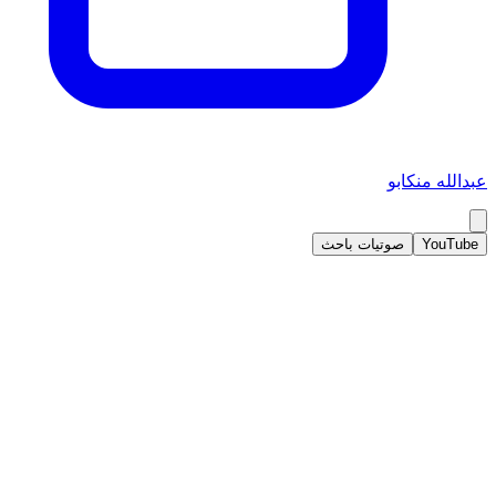
عبدالله منكابو
YouTube
صوتيات باحث