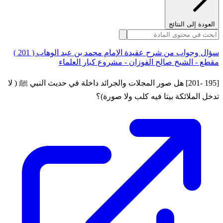
العودة إلى النتائج
سؤال وجواب من شرح عقيدة الإمام محمد بن عبد الوهاب ( 201 )
مقطع - الشيخ صالح الفوزان - مشروع كبار العلماء
[195 -201] هل صور المجلات والجرائد داخلة في حديث النبي ﷺ ( لا
تدخل الملائكة بيتا فيه كلب ولا صورة)؟