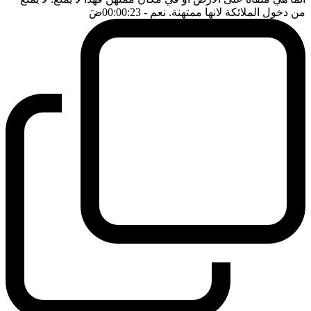
من دخول الملائكة لانها ممتهنة. نعم
- 00:00:23
ضَ