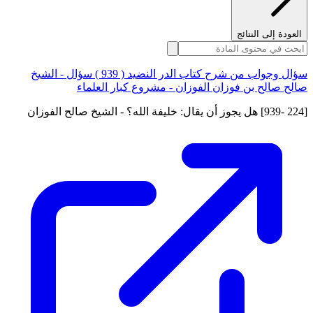
العودة إلى النتائج
سؤال وجواب من شرح كتاب الدر النضيد ( 939 ) سؤال - الشيخ
صالح صالح بن فوزان الفوزان - مشروع كبار العلماء
[224 -939] هل يجوز أن يقال: خليفة الله؟ - الشيخ صالح الفوزان