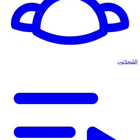
المُتحدّثون