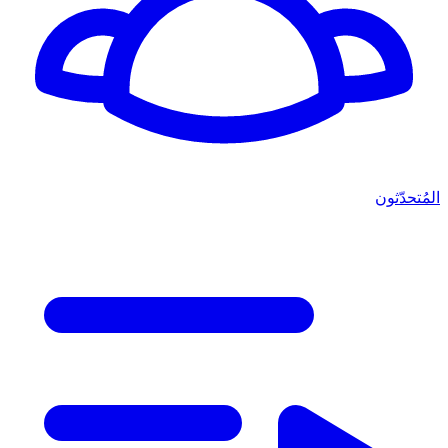
المُتحدّثون