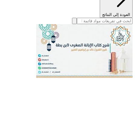
العودة إلى النتائج