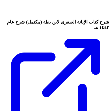
شرح كتاب الإبانة الصغرى لابن بطة (مكتمل) شرح عام
١٤٤٣ هـ