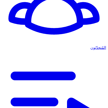
المُتحدّثون