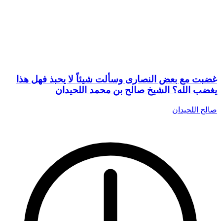
غضبت مع بعض النصارى وسألت شيئاً لا يحبذ فهل هذا
يغضب الله؟ الشيخ صالح بن محمد اللحيدان
صالح اللحيدان