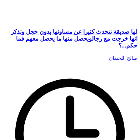
لها صديقة تتحدث كثيرا عن مساوئها بدون خجل وتذكر
انها خرجت مع رجالويحصل منها ما يحصل معهم فما
حكم...؟
صالح اللحيدان