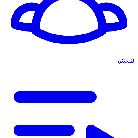
المُتحدّثون