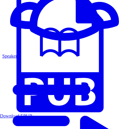
Speakers
Download EPUB