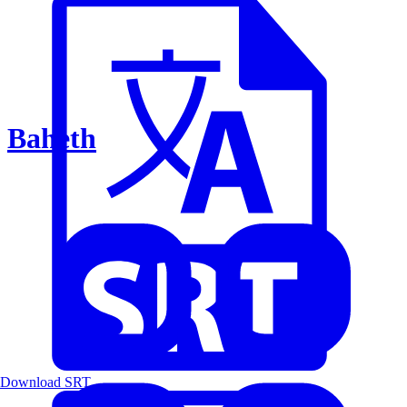
Baheth
Download SRT