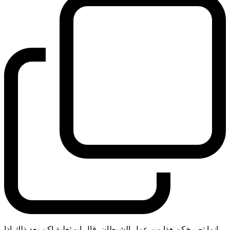
انما تصرخكم هذا من عمل الشيطان. قال ابو ثعلبة اكن بعد ذلك اذا