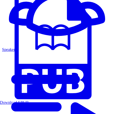
Speakers
Download EPUB