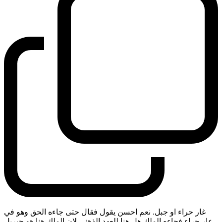
غار حراء او جبل. نعم احسن يقول فقال حتى جاءه الحق وهو في
عار حراء فجاءه الملك هل هنا للعهد الذهني لان الملك هنا هو جبريل