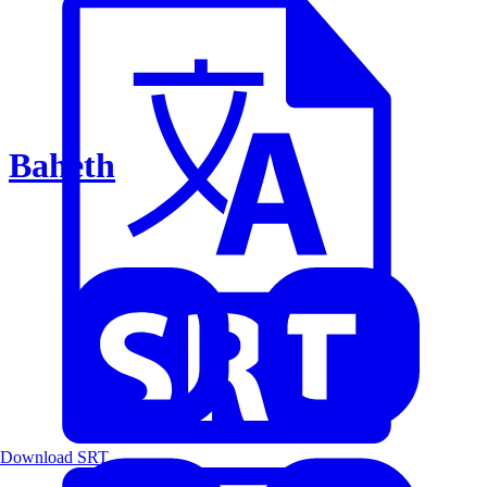
Baheth
Download SRT