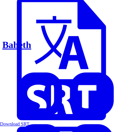
Baheth
Download SRT