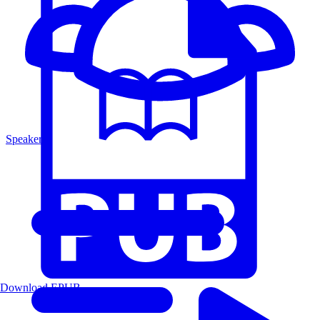
Speakers
Download EPUB