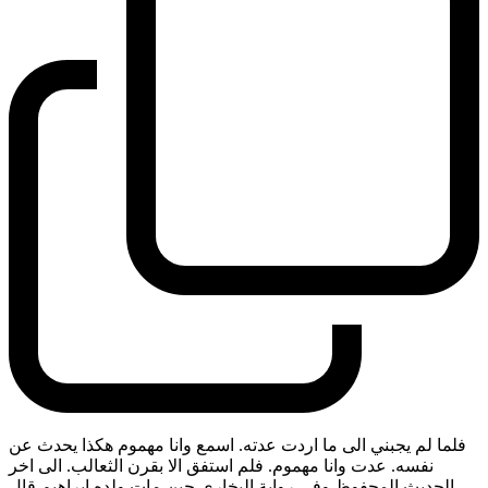
فلما لم يجبني الى ما اردت عدته. اسمع وانا مهموم هكذا يحدث عن
نفسه. عدت وانا مهموم. فلم استفق الا بقرن الثعالب. الى اخر
الحديث المحفوظ وفي رواية البخاري حين مات ولده ابراهيم قال