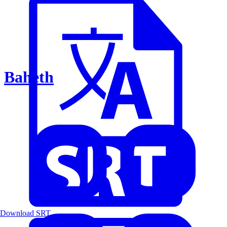
Baheth
Download SRT