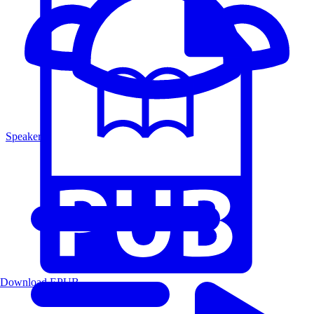
Speakers
Download EPUB