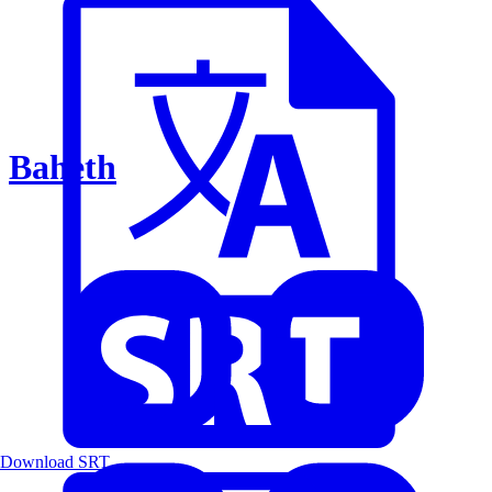
Baheth
Download SRT