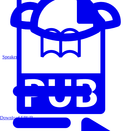
Speakers
Download EPUB