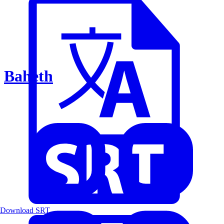
Baheth
Download SRT