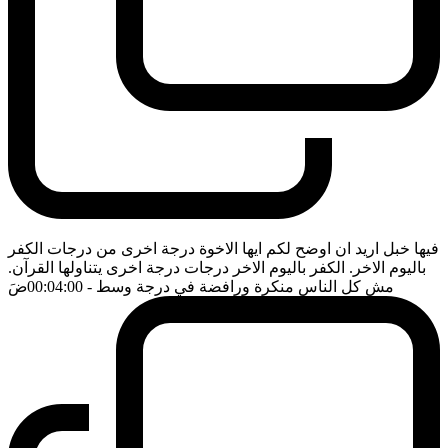
فيها خبل اريد ان اوضح لكم ايها الاخوة درجة اخرى من درجات الكفر
باليوم الاخر. الكفر باليوم الاخر درجات درجة اخرى يتناولها القرآن.
مش كل الناس منكرة ورافضة في درجة وسط
- 00:04:00
ضَ