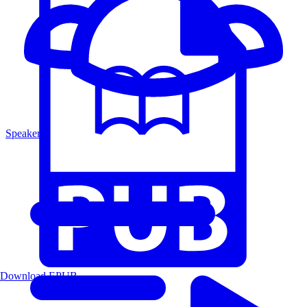
Speakers
Download EPUB