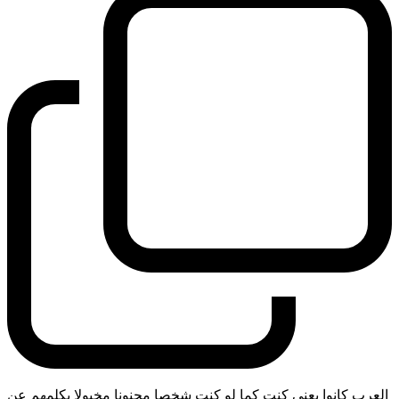
العرب كانوا يعني كنت كما لو كنت شخصا مجنونا مخبولا يكلمهم عن