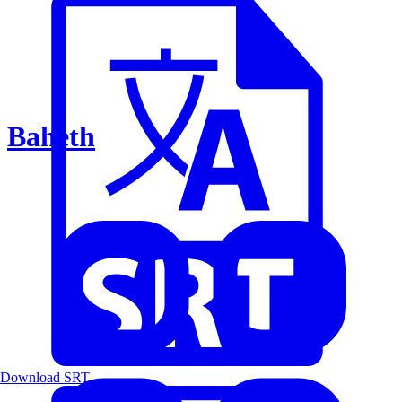
Baheth
Download SRT