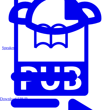
Speakers
Download EPUB