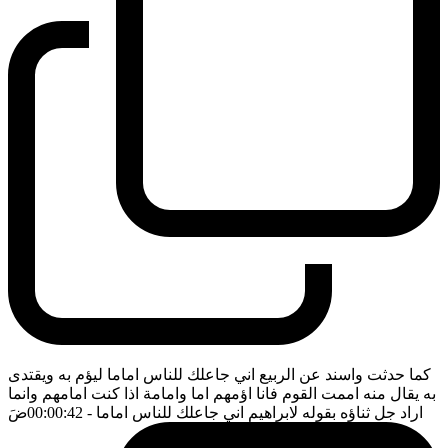
كما حدثت واسند عن الربيع اني جاعلك للناس اماما ليؤم به ويقتدى
به يقال منه اممت القوم فانا اؤمهم اما وامامة اذا كنت امامهم وانما
اراد جل ثناؤه بقوله لابراهيم اني جاعلك للناس اماما
- 00:00:42
ضَ