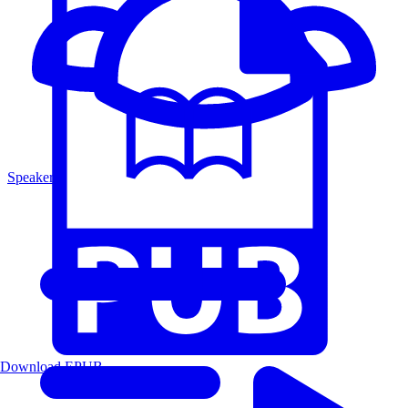
Speakers
Download EPUB