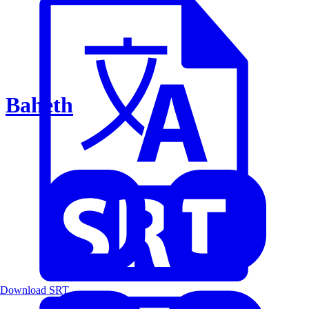
Baheth
Download SRT