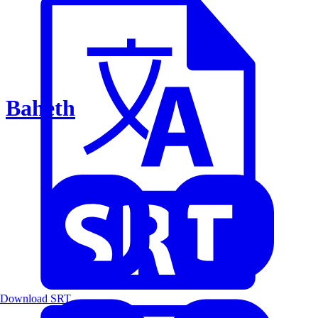
Baheth
Download SRT