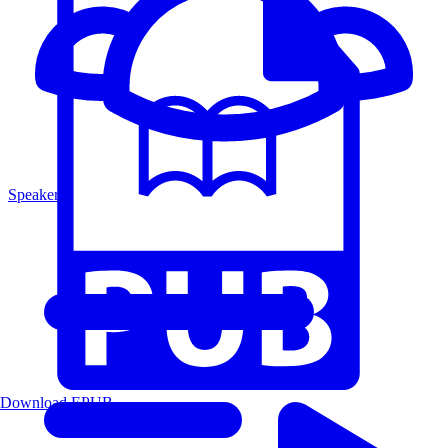
Speakers
Download EPUB