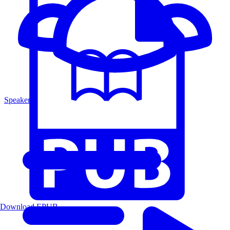
Speakers
Download EPUB