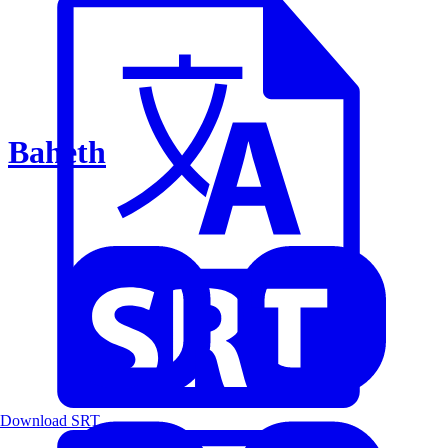
Baheth
Download SRT