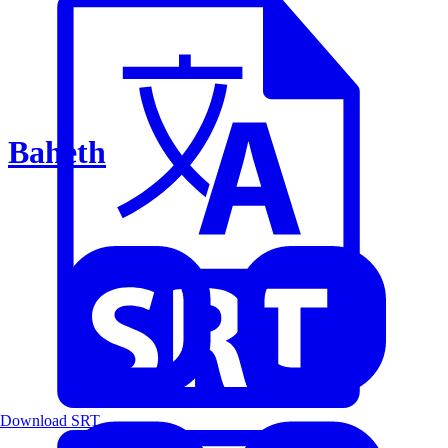
Baheth
Download SRT