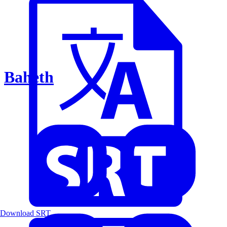
Baheth
Download SRT