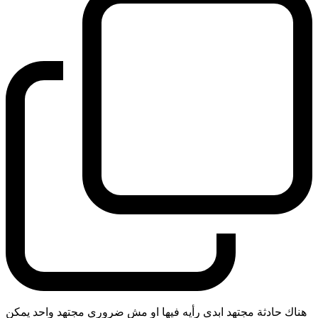
هناك حادثة مجتهد ابدى رأيه فيها او مش ضروري مجتهد واحد يمكن