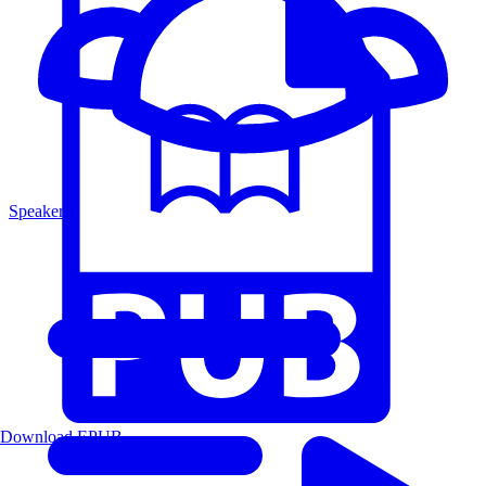
Speakers
Download EPUB