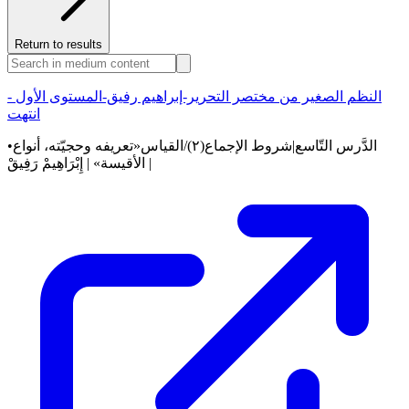
Return to results
النظم الصغير من مختصر التحرير-إبراهيم رفيق-المستوى الأول -
انتهت
•الدَّرس التّاسع|شروط الإجماع(٢)/القياس«تعريفه وحجيّته، أنواع
الأقيسة» | إِبْرَاهِيمْ رَفِيقْ |