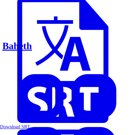
Baheth
Download SRT