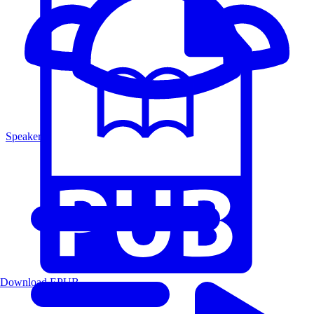
Speakers
Download EPUB