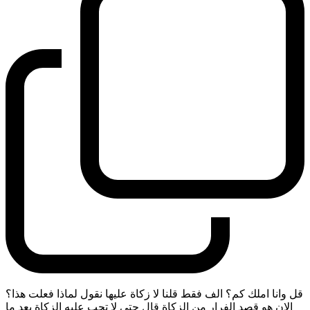
قل وانا املك كم؟ الف فقط قلنا لا زكاة عليها نقول لماذا فعلت هذا؟
الان هو قصد الفرار من الزكاة قال حتى لا تجب عليه الزكاة بعد ما