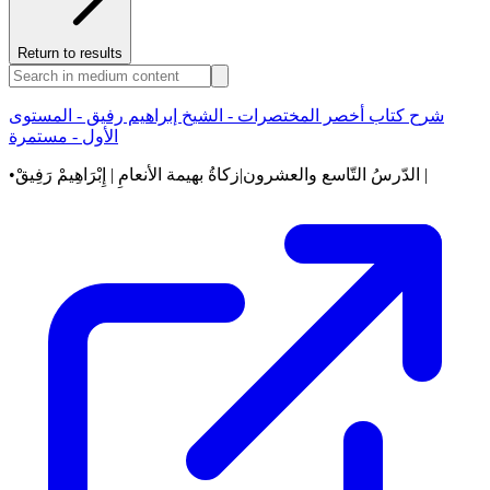
Return to results
شرح كتاب أخصر المختصرات - الشيخ إبراهيم رفيق - المستوى
الأول - مستمرة
•الدّرسُ التّاسع والعشرون|زكاةُ بهيمة الأنعامِ | إِبْرَاهِيمْ رَفِيقْ |