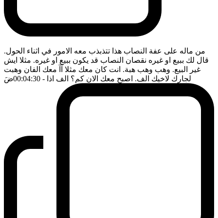
من ماله على عفة النصاب هذا تتذبذب معه الامور في اثناء الحول.
قال لك ببيع او غيره نقصان النصاب قد يكون ببيع او غيره. مثلا ايش
غير البيع. وهب وهب هبة. انت كان معك مثلا آآ معك الفان وهبت
لجارك لاخيك الف. اصبح معك الان كم؟ الف اذا
- 00:04:30
ضَ