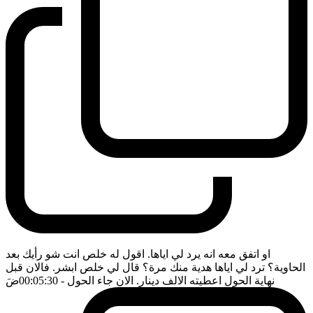
او اتفق معه انه يرد لي اياها. اقول له خلص انت شو رأيك بعد
الحاوية؟ ترد لي اياها هدية منك مرة؟ قال لي خلص ابشر. فالان قبل
نهاية الحول اعطيته الالف دينار. الان جاء الحول
- 00:05:30
ضَ