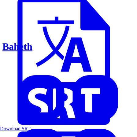
Baheth
Download SRT