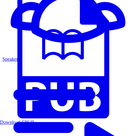
Speakers
Download EPUB