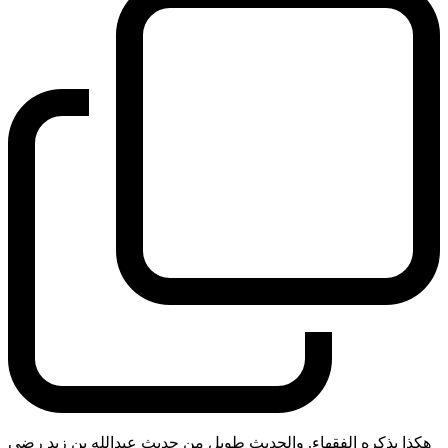
هكذا يذكره الفقهاء. والحديث طويل من حديث عبدالله بن زيد رضي