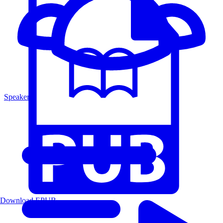
Speakers
Download EPUB