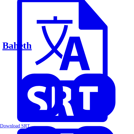
Baheth
Download SRT