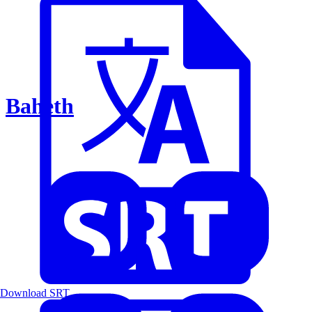
Baheth
Download SRT