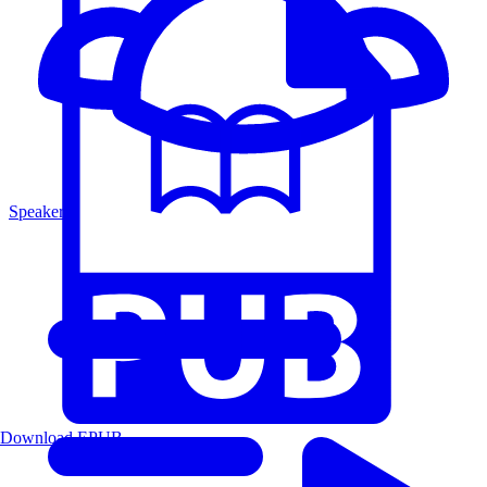
Speakers
Download EPUB