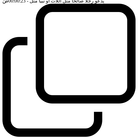
يدعو رجلا صالحا مثل اللات او نبيا مثل
- 00:00:23
ضَ