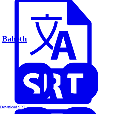
Baheth
Download SRT