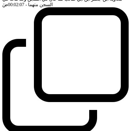
السجن متهما
- 00:02:07
ضَ