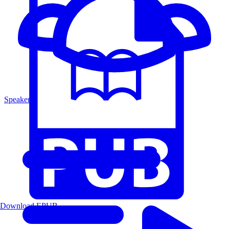
Speakers
Download EPUB