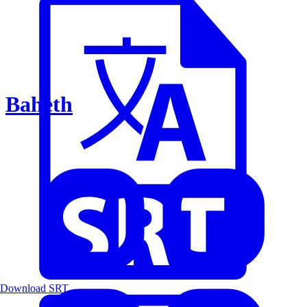
Baheth
Download SRT