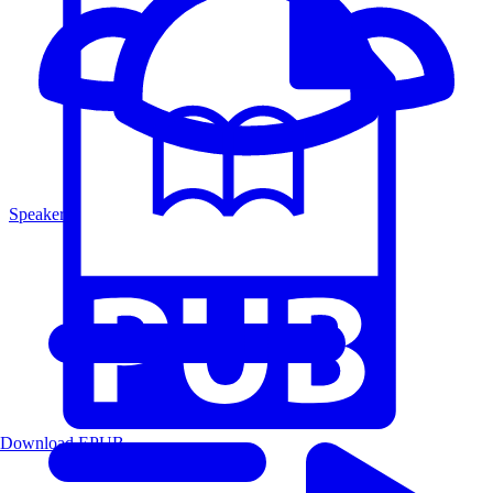
Speakers
Download EPUB