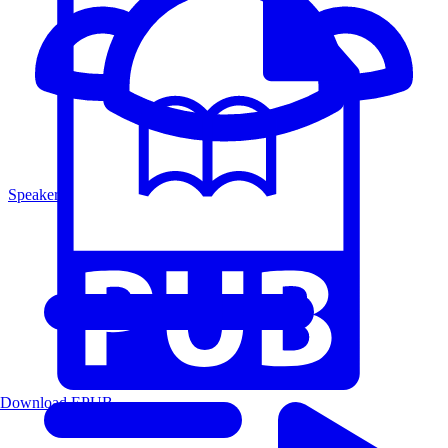
Speakers
Download EPUB