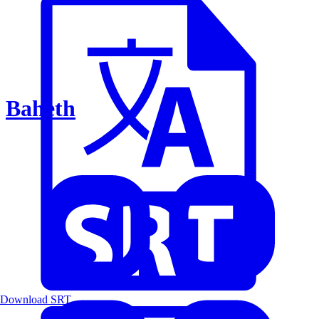
Baheth
Download SRT