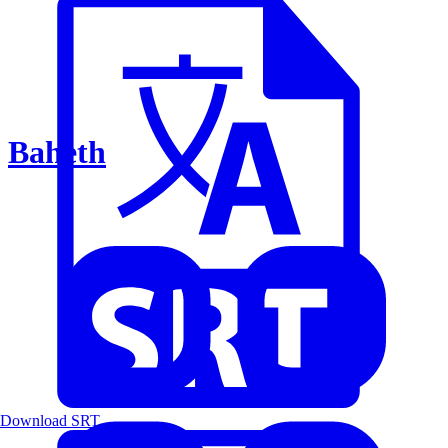
Baheth
Download SRT