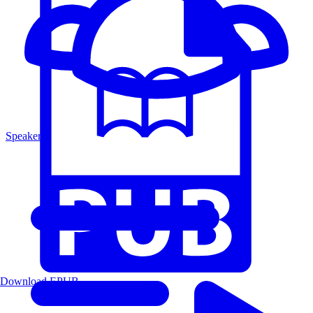
Speakers
Download EPUB