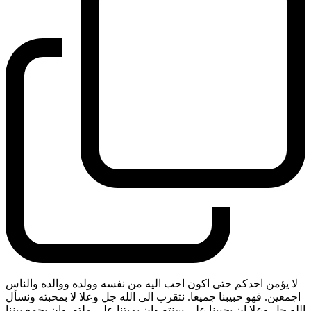
لا يؤمن احدكم حتى اكون احب اليه من نفسه وولده ووالده والناس
اجمعين. فهو حبيبنا جميعا. نتقرب الى الله جل وعلا لا بمحبته ونسأل
الله جل وعلا ان يحيينا على سنته وان يميتنا على ملته. وان يجمع بيننا