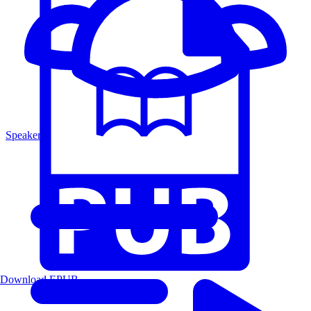
Speakers
Download EPUB