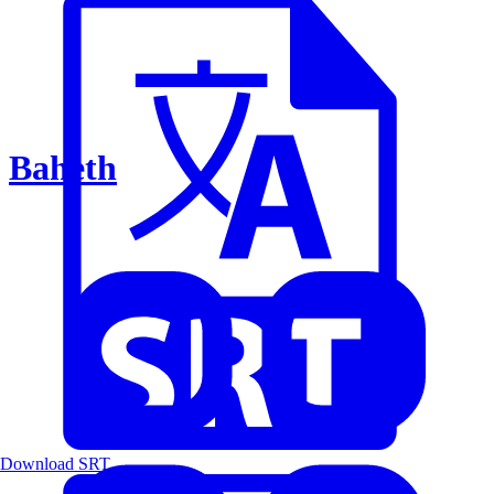
Baheth
Download SRT