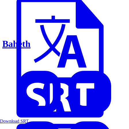
Baheth
Download SRT