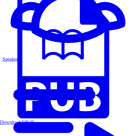
Speakers
Download EPUB