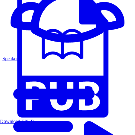
Speakers
Download EPUB