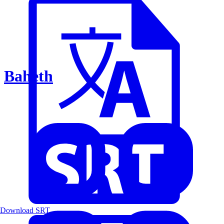
Baheth
Download SRT