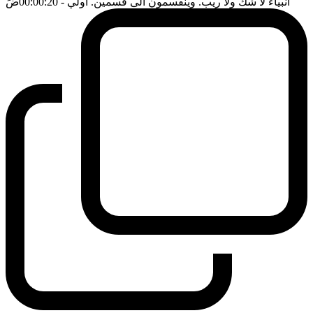
انبياء لا شك ولا ريب. وينقسمون الى قسمين. اولي
- 00:00:20
ضَ