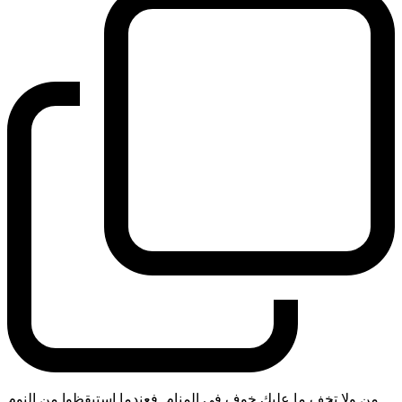
من ولا تخف ما عليك خوف في المنام. فعندما استيقظوا من النوم