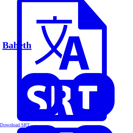
Baheth
Download SRT