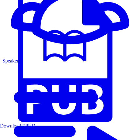
Speakers
Download EPUB