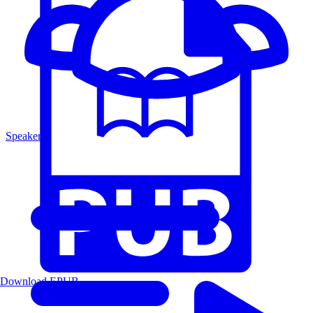
Speakers
Download EPUB