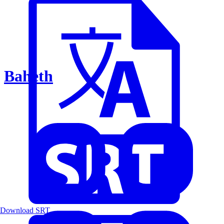
Baheth
Download SRT