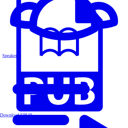
Speakers
Download EPUB