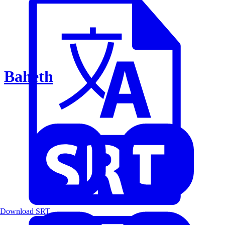
Baheth
Download SRT