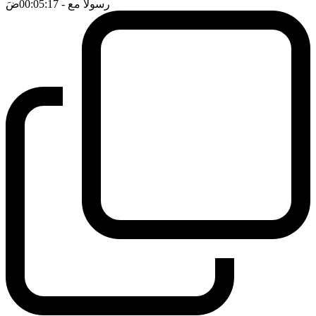
رسولا مع
- 00:05:17
ضَ