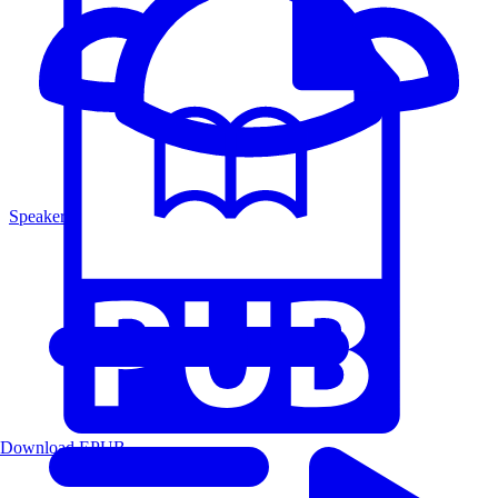
Speakers
Download EPUB