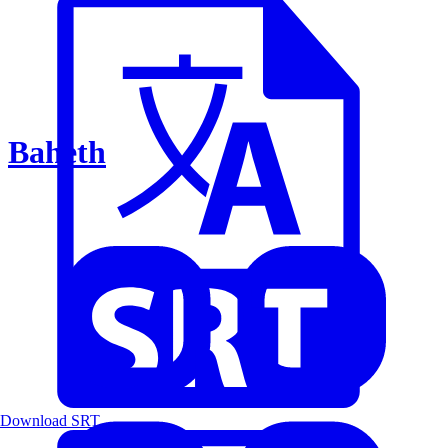
Baheth
Download SRT