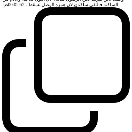
الساكنة فالتقى ساكنان لان همزة الوصل تسقط
- 00:02:52
ضَ