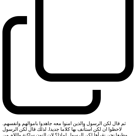
ثم قال لكن الرسول والذين امنوا معه جاهدوا باموالهم وانفسهم.
لاحظوا ان لكن استأنف بها كلاما جديدا. لذلك قال لكن الرسول
وطبعا نحن نقرأها لكن الرسول لماذا؟ لان النون ساكنة واللام من