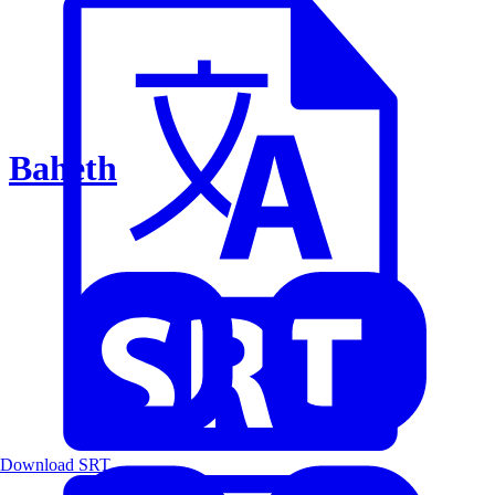
Baheth
Download SRT