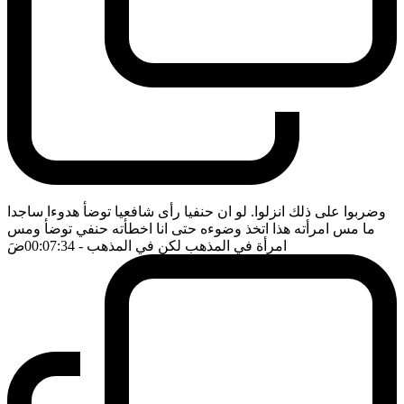
وضربوا على ذلك انزلوا. لو ان حنفيا رأى شافعيا توضأ هدوءا ساجدا
ما مس امرأته هذا اتخذ وضوءه حتى انا اخطأته حنفي توضأ ومس
امرأة في المذهب لكن في المذهب
- 00:07:34
ضَ