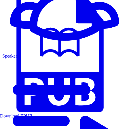
Speakers
Download EPUB