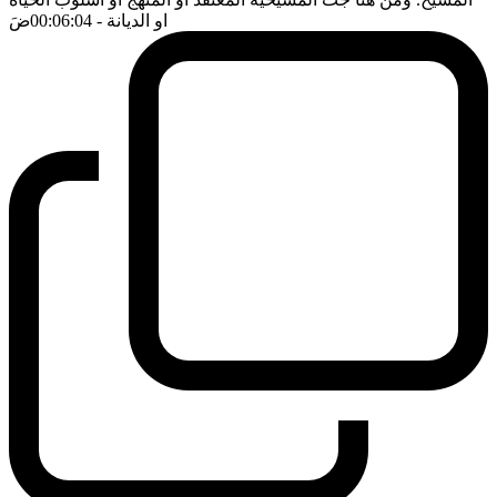
او الديانة
- 00:06:04
ضَ