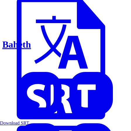
Baheth
Download SRT