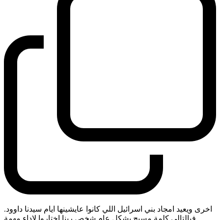
اخرى ويعيد امجاد بني اسرائيل اللي كانوا عايشينها ايام سيدنا داوود.
فبالتالي كلمة مسيح بشكل عام شخص ربنا اختاروا لاداء مهمة