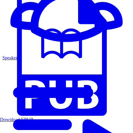
Speakers
Download EPUB