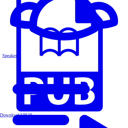
Speakers
Download EPUB