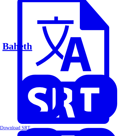
Baheth
Download SRT