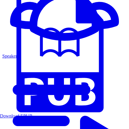
Speakers
Download EPUB