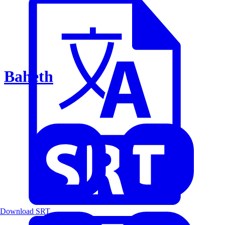
Baheth
Download SRT