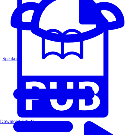
Speakers
Download EPUB