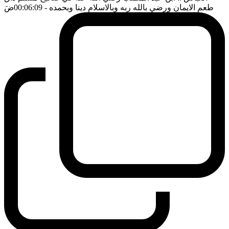
طعم الايمان ورضي بالله ربه وبالاسلام دينا وبحمده
- 00:06:09
ضَ