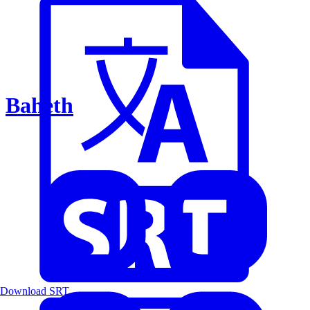
Baheth
Download SRT